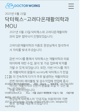
2021년 6월 23일
닥터웍스-고려다온재활의학과
MOU
2021년 6월 23일 닥터웍스와 고려다온재활의학
과의 업무 협약식이 진행되었습니다.
고려다온재활의학과 이충호 원장님께서 참석하셔
서 자리를 빛내 주셨습니다.
금번 MOU를 통해서 닥터웍스는 재활의학과 의료
데이터에 대한 수집, 분석 및 가공 업무에 박차를 
가할 수 있게 되었습니다. 또한, 이번 MOU를 계기
로 재활의학과 분들의 society에 닥터웍스가 한걸
음 더 친숙하게 다가가 추후 발생하는 재활의학과 
관련 데이터 레이블링 및 검수작업에 현업에 종사
주식회사 메디워크에이아이 대표 : 윤승규 대표번호 :
02-566-0316
하시는 재활의학과 전문의 분들을 모실 수 있는 발
Fax :
02-566-0317
판을 마련하였습니다.
info@mediwork.ai
주소 : 서울 강남구 테헤란로 43길 8, 6층 사업자등
록번호:
442-87-03779
원장님께 닥터웍스의 '인공지능 의료데이터 자문
2021 by Doctorworks, Proudly created with Wix.com. designed by
병원' 명패를 제공해 드렸습니다.
wayfinding